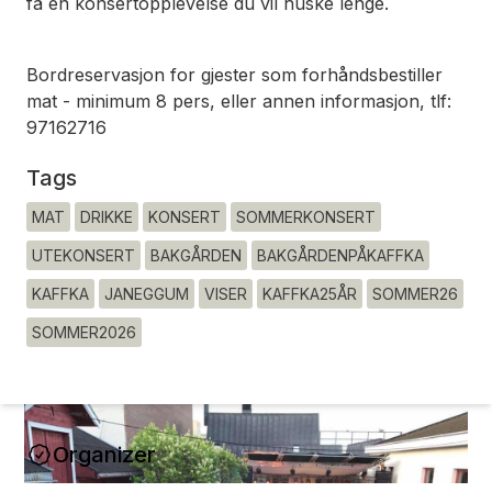
få en konsertopplevelse du vil huske lenge.
Bordreservasjon for gjester som forhåndsbestiller
mat - minimum 8 pers, eller annen informasjon, tlf:
97162716
Tags
MAT
DRIKKE
KONSERT
SOMMERKONSERT
UTEKONSERT
BAKGÅRDEN
BAKGÅRDENPÅKAFFKA
KAFFKA
JANEGGUM
VISER
KAFFKA25ÅR
SOMMER26
SOMMER2026
Organizer