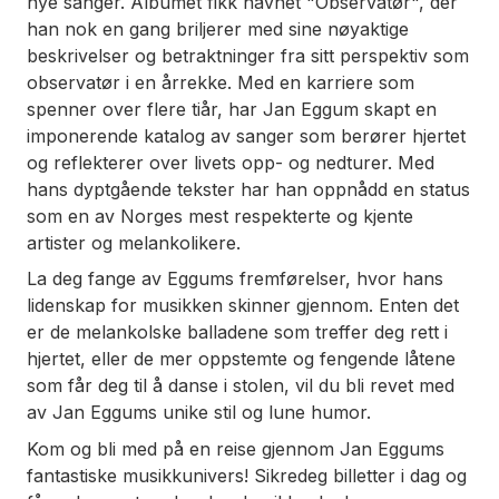
nye sanger. Albumet fikk navnet "Observatør", der
han nok en gang briljerer med sine nøyaktige
beskrivelser og betraktninger fra sitt perspektiv som
observatør i en årrekke. Med en karriere som
spenner over flere tiår, har Jan Eggum skapt en
imponerende katalog av sanger som berører hjertet
og reflekterer over livets opp- og nedturer. Med
hans dyptgående tekster har han oppnådd en status
som en av Norges mest respekterte og kjente
artister og melankolikere.
La deg fange av Eggums fremførelser, hvor hans
lidenskap for musikken skinner gjennom. Enten det
er de melankolske balladene som treffer deg rett i
hjertet, eller de mer oppstemte og fengende låtene
som får deg til å danse i stolen, vil du bli revet med
av Jan Eggums unike stil og lune humor.
Kom og bli med på en reise gjennom Jan Eggums
fantastiske musikkunivers! Sikredeg billetter i dag og