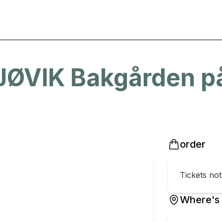
VIK Bakgården på 
order
Tickets no
Where's 