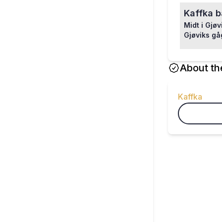
Kaffka 
Midt i Gjøv
Gjøviks gå
About th
Kaffka