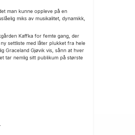
 det man kunne oppleve på en
slåelig miks av musikalitet, dynamikk,
kgården Kaffka for femte gang, der
 settliste med låter plukket fra hele
nlig Graceland Gjøvik vis, sånn at hver
t tar nemlig sitt publikum på største
r