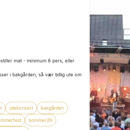
tiller mat - minimum 8 pers, eller
ser i bakgården, så vær tidlig ute om
t
utekonsert
bakgården
ommerfest
sommer26