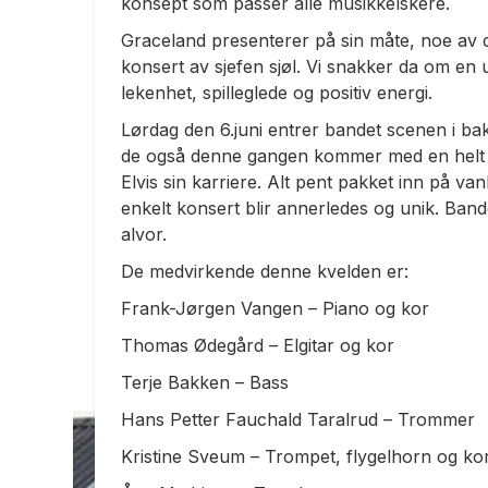
konsept som passer alle musikkelskere.
Graceland presenterer på sin måte, noe av
konsert av sjefen sjøl. Vi snakker da om en u
lekenhet, spilleglede og positiv energi.
Lørdag den 6.juni entrer bandet scenen i ba
de også denne gangen kommer med en helt ny
Elvis sin karriere. Alt pent pakket inn på va
enkelt konsert blir annerledes og unik. Bande
alvor.
De medvirkende denne kvelden er:
Frank-Jørgen Vangen – Piano og kor
Thomas Ødegård – Elgitar og kor
Terje Bakken – Bass
Hans Petter Fauchald Taralrud – Trommer
Kristine Sveum – Trompet, flygelhorn og ko