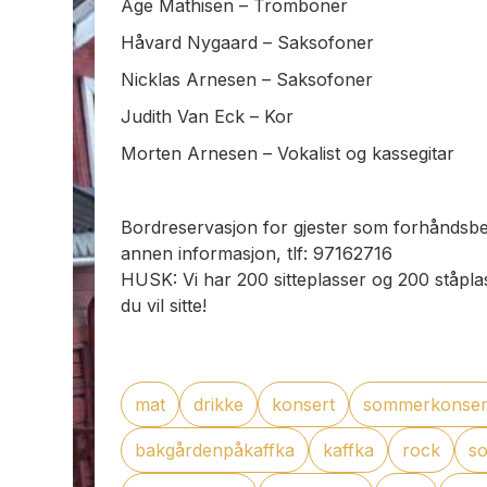
Åge Mathisen – Tromboner
Håvard Nygaard – Saksofoner
Nicklas Arnesen – Saksofoner
Judith Van Eck – Kor
Morten Arnesen – Vokalist og kassegitar
Bordreservasjon for gjester som forhåndsbes
annen informasjon, tlf: 97162716
HUSK: Vi har 200 sitteplasser og 200 ståplas
du vil sitte!
mat
drikke
konsert
sommerkonser
bakgårdenpåkaffka
kaffka
rock
s