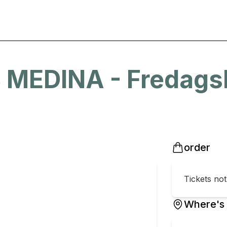
 MEDINA - Fredagsk
order
Tickets no
Where's 