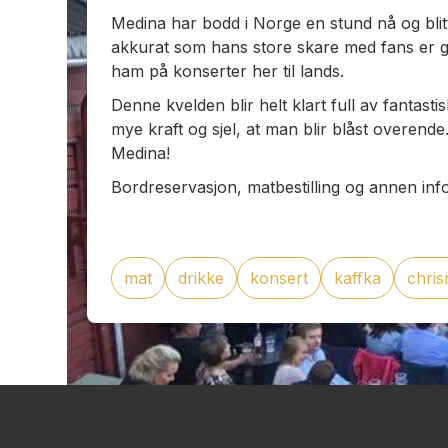
Medina har bodd i Norge en stund nå og blitt 
akkurat som hans store skare med fans er g
ham på konserter her til lands.
Denne kvelden blir helt klart full av fantas
mye kraft og sjel, at man blir blåst overende
Medina!
Bordreservasjon, matbestilling og annen inf
mat
drikke
konsert
kaffka
chri