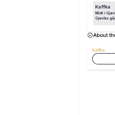
Kaffka
Midt i Gjøv
Gjøviks gå
About th
Kaffka