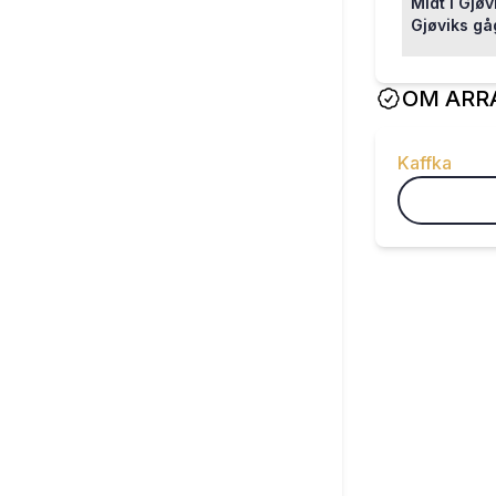
Midt i Gjøv
Gjøviks gå
OM ARR
Kaffka