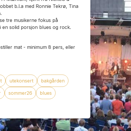
jobbet b.l.a med Ronnie Tekrø, Tina
.
sse tre musikerne fokus på
 en solid porsjon blues og rock.
tiller mat - minimum 8 pers, eller
t
utekonsert
bakgården
r
sommer26
blues