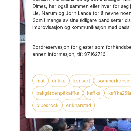
Dimes, har også sammen eller hver for seg 
Lie, Narum og Jorn Lande for å nevne noen
Som i mange av sine tidligere band setter di
improvisasjon og kommunikasjon med basis i
Bordreservasjon for gjester som forhåndsbes
annen informasjon, tlf: 97162716
mat
drikke
konsert
sommerkonser
bakgårdenpåkaffka
kaffka
kaffka25å
bluesrock
erikharstad