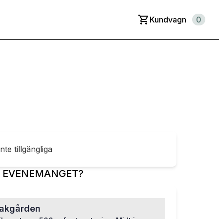
Kundvagn
0
inte tillgängliga
R EVENEMANGET?
bakgården