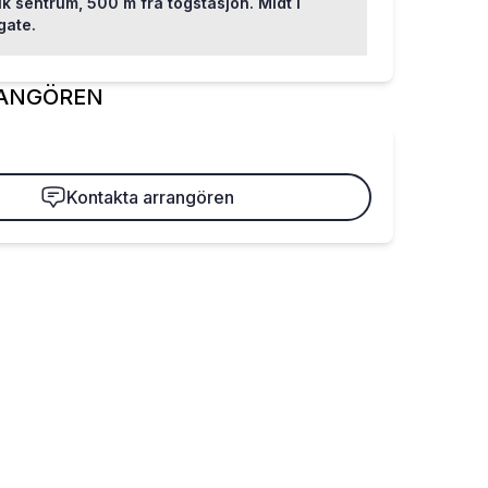
ik sentrum, 500 m fra togstasjon. Midt i
gate.
ANGÖREN
Kontakta arrangören