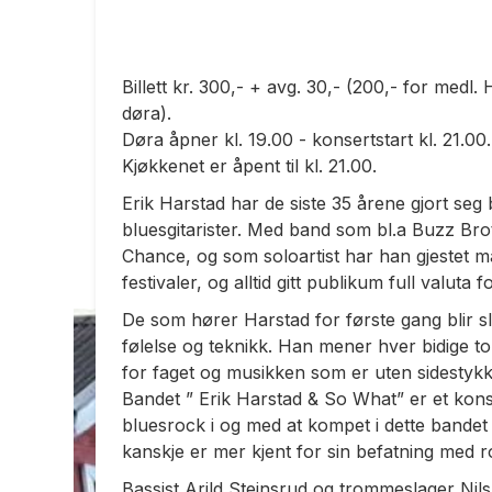
Billett kr. 300,- + avg. 30,- (200,- for med
døra).
Døra åpner kl. 19.00 - konsertstart kl. 21.00.
Kjøkkenet er åpent til kl. 21.00.
Erik Harstad har de siste 35 årene gjort s
bluesgitarister. Med band som bl.a Buzz Br
Chance, og som soloartist har han gjestet 
festivaler, og alltid gitt publikum full valuta 
De som hører Harstad for første gang blir s
følelse og teknikk. Han mener hver bidige to
for faget og musikken som er uten sidestykk
Bandet ” Erik Harstad & So What” er et kon
bluesrock i og med at kompet i dette bandet
kanskje er mer kjent for sin befatning med 
Bassist Arild Steinsrud og trommeslager Nil