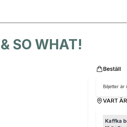
 & SO WHAT!
Beställ
Biljetter är 
VART Ä
Kaffka 