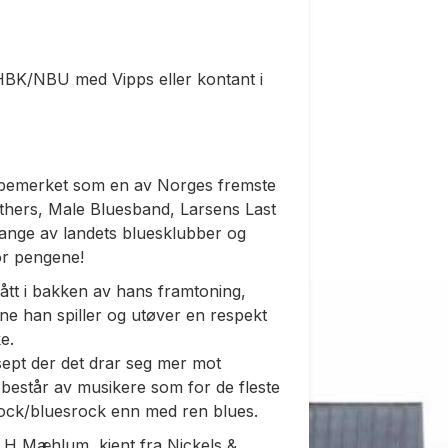
l. HBK/NBU med Vipps eller kontant i
eg bemerket som en av Norges fremste
others, Male Bluesband, Larsens Last
mange av landets bluesklubber og
for pengene!
lått i bakken av hans framtoning,
ne han spiller og utøver en respekt
e.
sept der det drar seg mer mot
 består av musikere som for de fleste
rock/bluesrock enn med ren blues.
s H Mæhlum, kjent fra Nickels &