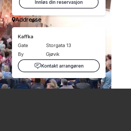
Innløs din reservasjon
Addresse
Kaffka
Gate
Storgata 13
By
Gjøvik
Kontakt arrangøren