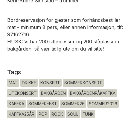
Kent-André Skinstad – trommer
Bordreservasjon for gjester som forhåndsbestiller
mat - minimum 8 pers, eller annen informasjon, tlf:
97162716
HUSK: Vi har 200 sitteplasser og 200 ståplasser i
bakgården, så vær tidlig ute om du vil sitte!
Tags
MAT
DRIKKE
KONSERT
SOMMERKONSERT
UTEKONSERT
BAKGÅRDEN
BAKGÅRDENPÅKAFFKA
KAFFKA
SOMMERFEST
SOMMER26
SOMMER2026
KAFFKA25ÅR
POP
ROCK
SOUL
FUNK