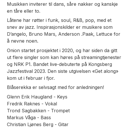
Musikken inviterer til dans, såre nakker og kanskje
en tåre eller to.
Låtene har røtter i funk, soul, R&B, pop, med et
snev av jazz. Inspirasjonskilder er musikere som
D’angelo, Bruno Mars, Anderson .Paak, Lettuce for
å nevne noen.
Onion startet prosjektet i 2020, og har siden da gitt
ut flere singler som kan høres på streamingtjenester
og NRK P1. Bandet live-debuterte på Kongsberg
Jazzfestival 2023. Den siste utgivelsen «Get along»
kom ut i februar i fjor.
Blåserekka er selvsagt med for anledningen!
Glenn Erik Haugland - Keys
Fredrik Raknes - Vokal
Trond Sagbakken - Trompet
Markus Våga - Bass
Christian Ljønes Berg - Gitar